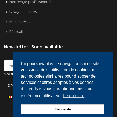
Nettoyage professionnel
Lavage de vitres
Multi-services
Réalisations
Newsletter | Soon available
En poursuivant votre navigation sur ce site,
vous acceptez l’utilisation de cookies ou
Newsletter - Powered by © MailChimp | Soon available
technologies similaires pour disposer de
services et offres adaptés à vos centres
©2026
Actif Service
| Powered by
Tiny-Dev..
|
Plan du site
|
d’intérêts et vous garantir une meilleure
CGV
expérience utilisateur.
Learn more
Belgique | België | Belgien
[Your IP: 216.73.216.176 : 06-08-2026 : 22:58]
J'accepte