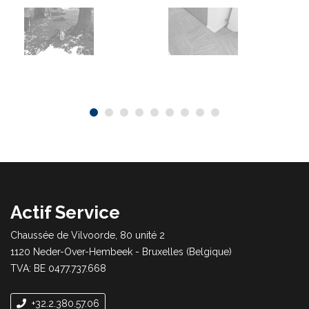
Actif Service
Chaussée de Vilvoorde, 80 unité 2
1120 Neder-Over-Hembeek - Bruxelles (Belgique)
TVA: BE 0477.737.668
+32.2.380.57.06