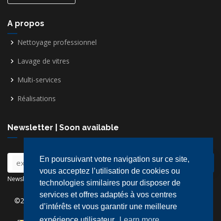
A propos
Nettoyage professionnel
Lavage de vitres
Multi-services
Réalisations
Newsletter | Soon available
En poursuivant votre navigation sur ce site,
vous acceptez l’utilisation de cookies ou
Newsletter - Powered by © MailChimp | Soon available
technologies similaires pour disposer de
services et offres adaptés à vos centres
©2026
Actif Service
| Powered by
Tiny-Dev..
|
Plan du site
|
d’intérêts et vous garantir une meilleure
CGV
expérience utilisateur.
Learn more